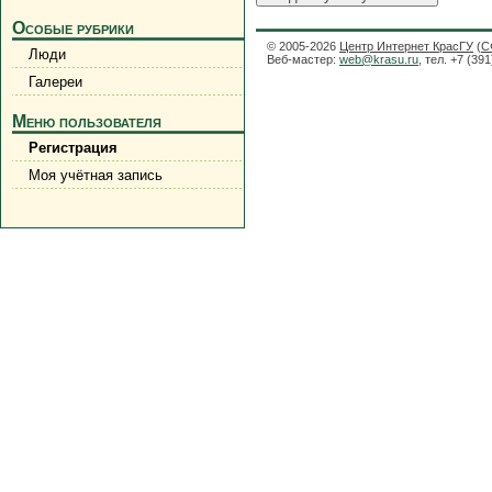
Особые рубрики
© 2005-2026
Центр Интернет КрасГУ
(
С
Люди
Веб-мастер:
web@krasu.ru
, тел. +7 (39
Галереи
Меню пользователя
Регистрация
Моя учётная запись