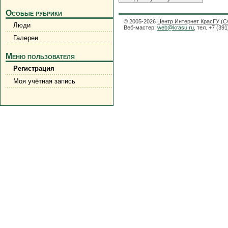
Особые рубрики
© 2005-2026
Центр Интернет КрасГУ
(
С
Люди
Веб-мастер:
web@krasu.ru
, тел. +7 (39
Галереи
Меню пользователя
Регистрация
Моя учётная запись