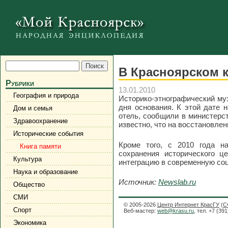
В Красноярском к
Рубрики
13.01.2010
География и природа
Историко-этнографический му
дня основания. К этой дате 
Дом и семья
отель, сообщили в министерст
Здравоохранение
известно, что на восстановле
Исторические события
Кроме того, с 2010 года н
Книга памяти
сохранения исторического ц
Культура
интеграцию в современную соц
Наука и образование
Источник:
Newslab.ru
Общество
СМИ
© 2005-2026
Центр Интернет КрасГУ
(
С
Спорт
Веб-мастер:
web@krasu.ru
, тел. +7 (39
Экономика