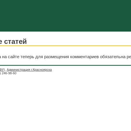
 статей
на сайте теперь для размещения комментариев обязательна ре
ФУ
),
Администрация г.Красноярска
1) 246-98-60