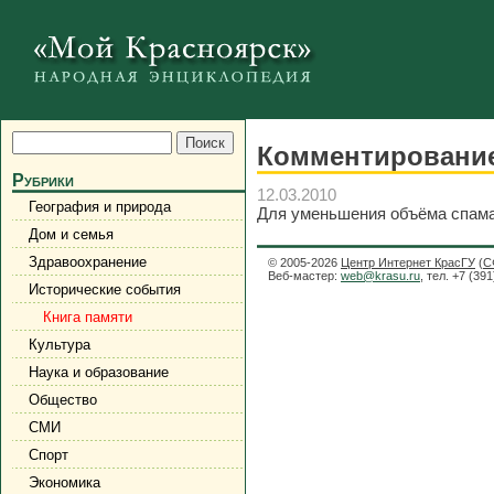
Комментирование
Рубрики
12.03.2010
География и природа
Для уменьшения объёма спама 
Дом и семья
Здравоохранение
© 2005-2026
Центр Интернет КрасГУ
(
С
Веб-мастер:
web@krasu.ru
, тел. +7 (39
Исторические события
Книга памяти
Культура
Наука и образование
Общество
СМИ
Спорт
Экономика