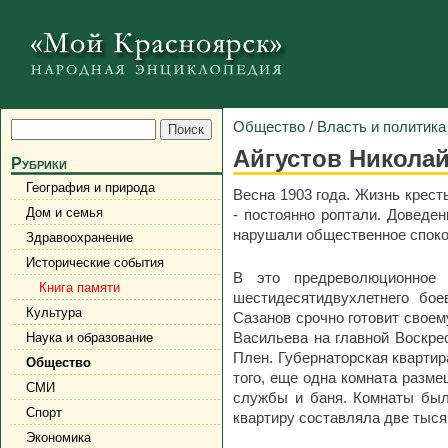
Общество
/
Власть и политика
Айгустов Никола
Рубрики
География и природа
Весна 1903 года. Жизнь крест
Дом и семья
- постоянно роптали. Доведен
нарушали общественное спокой
Здравоохранение
Исторические события
В это предреволюционное 
Книга памяти
шестидесятидвухлетнего бое
Культура
Сазанов срочно готовит своем
Васильева на главной Воскрес
Наука и образование
Плен. Губернаторская квартир
Общество
того, еще одна комната разме
СМИ
службы и баня. Комнаты был
Спорт
квартиру составляла две тыся
Экономика