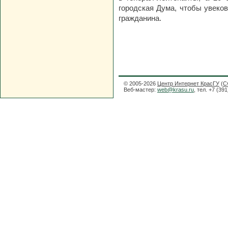
городская Дума, чтобы увеков
гражданина.
© 2005-2026
Центр Интернет КрасГУ
(
С
Веб-мастер:
web@krasu.ru
, тел. +7 (39