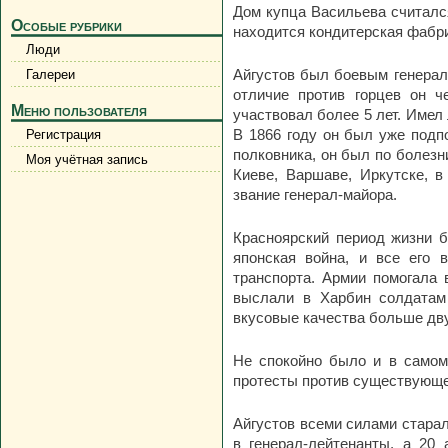
Дом купца Васильева считалс
Особые рубрики
находится кондитерская фабрик
Люди
Айгустов был боевым генерало
Галереи
отличие против горцев он ч
Меню пользователя
участвовал более 5 лет. Имел 
В 1866 году он был уже подпо
Регистрация
полковника, он был по болезни
Моя учётная запись
Киеве, Варшаве, Иркутске, 
звание генерал-майора.
Красноярский период жизни б
японская война, и все его
транспорта. Армии помогала 
выслали в Харбин солдатам 
вкусовые качества больше дв
Не спокойно было и в самом 
протесты против существующе
Айгустов всеми силами старал
в генерал-лейтенанты, а 20