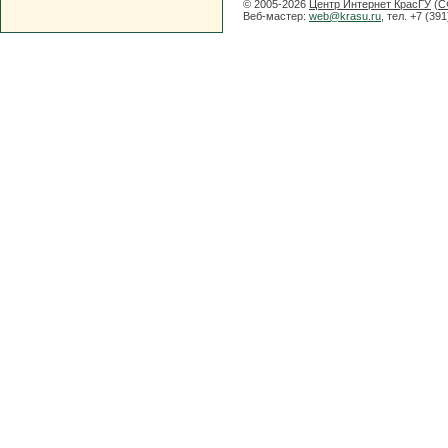
© 2005-2026
Центр Интернет КрасГУ
(
С
Веб-мастер:
web@krasu.ru
, тел. +7 (39