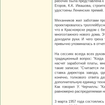
рабочих была представлена к 
Егоров, К.К. Ивашова, строит
удостоены Ленинских премий.
Механников жил заботами про
проектировалось троллейбусно
что в Красноярске рядом с б
многоэтажного нового дома. Э
доходили руки. И чего греха
привычно упоминалась в отчет
На сессиях всегда всех руко
традиционный вопрос: "Когда
насчет заработной платы, м
такие записки: "Считается л
ставка директора завода, гд
конечно, толкового ответа д
дополнительную единицу техни
Как говорил У. Черчилль: "К
равномерно распределяемая н
3 марта 1957 года состоялись