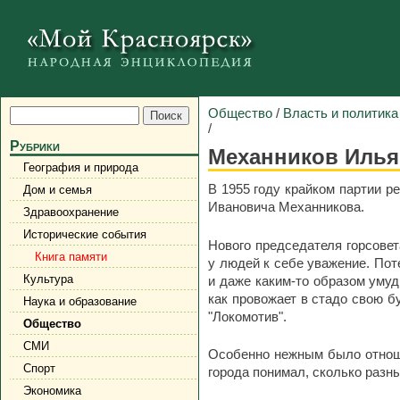
Общество
/
Власть и политика
/
Рубрики
Механников Илья
География и природа
В 1955 году крайком партии 
Дом и семья
Ивановича Механникова.
Здравоохранение
Исторические события
Нового председателя горсове
Книга памяти
у людей к себе уважение. Пот
Культура
и даже каким-то образом умуд
как провожает в стадо свою б
Наука и образование
"Локомотив".
Общество
СМИ
Особенно нежным было отноше
Спорт
города понимал, сколько разны
Экономика