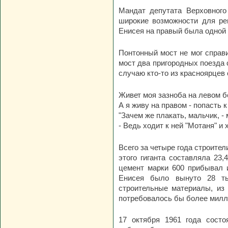
Мандат депутата Верховного
широкие возможности для ре
Енисея на правый была одной 
Понтонный мост не мог справ
мост два пригородных поезда 
случаю кто-то из красноярцев
Живет моя зазноба на левом бе
А я живу на правом - попасть к 
"Зачем же плакать, мальчик, -
- Ведь ходит к ней "Мотаня" и 
Всего за четыре года строите
этого гиганта составляла 23,
цемент марки 600 прибывал и
Енисея было вынуто 28 тыс
строительные материалы, из 
потребовалось бы более милли
17 октября 1961 года состо