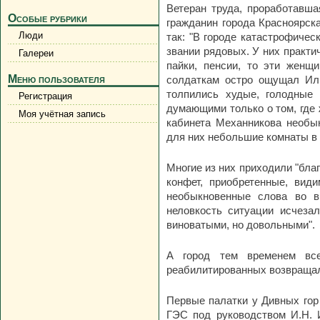
Ветеран труда, проработавша
Особые рубрики
гражданин города Красноярск
Люди
так: "В городе катастрофичес
звании рядовых. У них практи
Галереи
пайки, пенсии, то эти жен
Меню пользователя
солдаткам остро ощущал Иль
толпились худые, голодные
Регистрация
думающими только о том, где 
Моя учётная запись
кабинета Механникова необык
для них небольшие комнаты в
Многие из них приходили "бла
конфет, приобретенные, види
необыкновенные слова во в
неловкость ситуации исчеза
виноватыми, но довольными".
А город тем временем вс
реабилитированных возвращали
Первые палатки у Дивных гор
ГЭС под руководством И.Н. И