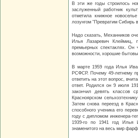
В эти же годы строилось нов
заслуженный работник куль
отметила книжное новосель
лозунгом "Превратим Сибирь в 
Надо сказать, Механников оч
Илья Лазаревич Клеймиц, п
премьерных спектаклях. Он ч
возможности, хорошие бытовы
В марте 1959 года Илья Ива
РСФСР. Почему 49-летнему пр
ответить на этот вопрос, вчит
ответ. Родился он 9 июля 19
закончил девять классов с
Красноярском сельхозтехнику
Затем снова переезд в Красн
способного ученика его перев
году с дипломом инженера-теп
1939-го по 1941 год Илья 
знаменитого на весь мир фарф