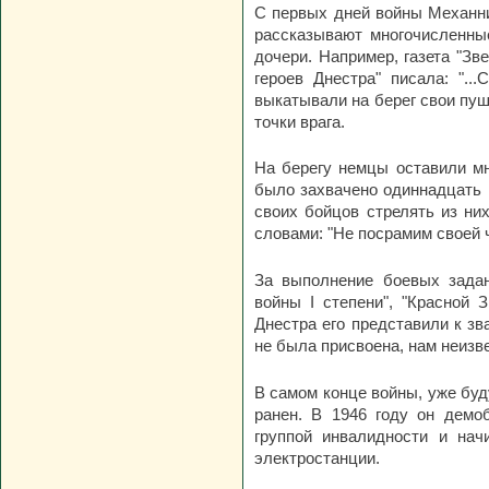
С первых дней войны Механни
рассказывают многочисленны
дочери. Например, газета "Зв
героев Днестра" писала: ".
выкатывали на берег свои пуш
точки врага.
На берегу немцы оставили мн
было захвачено одиннадцать 
своих бойцов стрелять из них
словами: "Не посрамим своей ч
За выполнение боевых задан
войны I степени", "Красной 
Днестра его представили к зв
не была присвоена, нам неизв
В самом конце войны, уже бу
ранен. В 1946 году он демо
группой инвалидности и нач
электростанции.