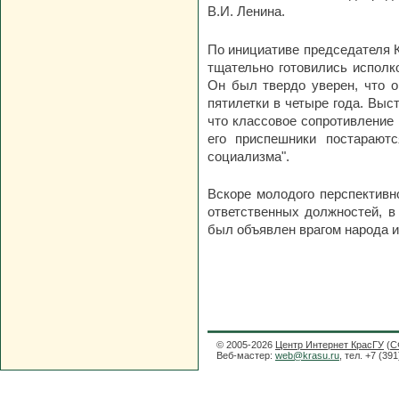
В.И. Ленина.
По инициативе председателя 
тщательно готовились исполк
Он был твердо уверен, что о
пятилетки в четыре года. Выс
что классовое сопротивление 
его приспешники постарают
социализма".
Вскоре молодого перспективно
ответственных должностей, в
был объявлен врагом народа и 
© 2005-2026
Центр Интернет КрасГУ
(
С
Веб-мастер:
web@krasu.ru
, тел. +7 (39