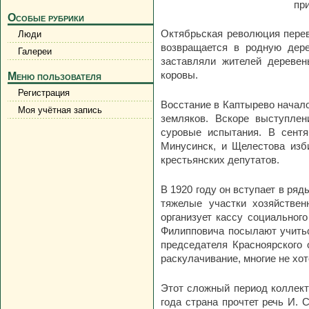
пр
Особые рубрики
Октябрьская революция перев
Люди
возвращается в родную дер
Галереи
заставляли жителей деревен
коровы.
Меню пользователя
Регистрация
Восстание в Каптырево начало
Моя учётная запись
земляков. Вскоре выступле
суровые испытания. В сент
Минусинск, и Щелестова изб
крестьянских депутатов.
В 1920 году он вступает в ря
тяжелые участки хозяйствен
организует кассу социального
Филипповича посылают учитьс
председателя Красноярского
раскулачивание, многие не хо
Этот сложный период коллект
года страна прочтет речь И. 