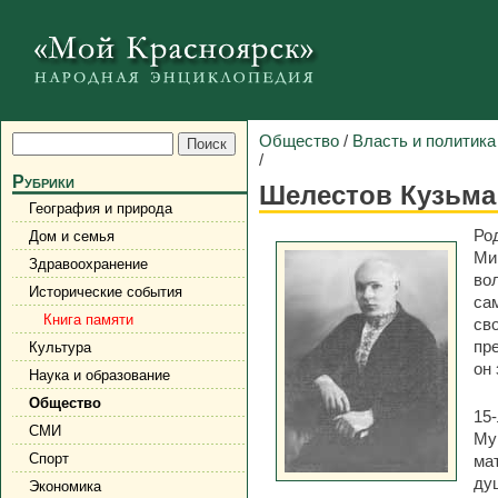
Общество
/
Власть и политика
/
Рубрики
Шелестов Кузьм
География и природа
Ро
Дом и семья
Ми
Здравоохранение
во
Исторические события
са
Книга памяти
св
пр
Культура
он
Наука и образование
Общество
15
СМИ
Му
Спорт
ма
ду
Экономика