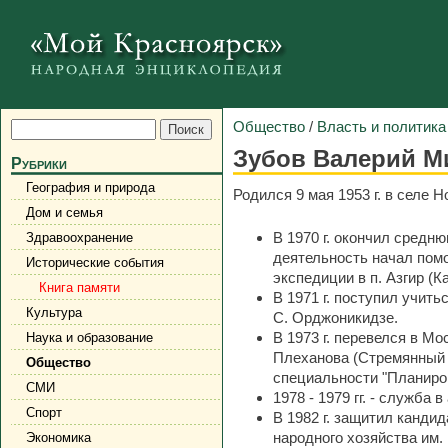
Общество
/
Власть и политика
Зубов Валерий М
Рубрики
География и природа
Родился 9 мая 1953 г. в селе 
Дом и семья
В 1970 г. окончил средн
Здравоохранение
деятельность начал пом
Исторические события
экспедиции в п. Азгир (К
Книга памяти
В 1971 г. поступил учит
Культура
С. Орджоникидзе.
В 1973 г. перевелся в Мо
Наука и образование
Плеханова (Стремянный пе
Общество
специальности "Планиров
СМИ
1978 - 1979 гг. - служба в
Спорт
В 1982 г. защитил канди
народного хозяйства им. 
Экономика