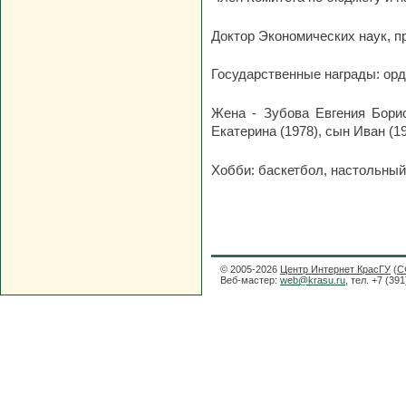
Доктор Экономических наук, п
Государственные награды: орде
Жена - Зубова Евгения Борис
Екатерина (1978), сын Иван (19
Хобби: баскетбол, настольный
© 2005-2026
Центр Интернет КрасГУ
(
С
Веб-мастер:
web@krasu.ru
, тел. +7 (39