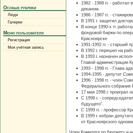
1982 - 1988 гг. - работ
Особые рубрики
деканом.
1986 - 1987 гг. - стажир
Люди
В 1991 г. защитил докто
Галереи
В конце 1990-х гг. рабо
фондовой биржи по опер
Меню пользователя
Красноярске
Регистрация
1991-1992 гг. - старший 
Моя учётная запись
В 1992 г. перешел на ра
В 1993 г. назначен испо
Главой администрации К
1993 - 1998 гг. - Глава 
1994-1995 - депутат Сове
1996 - 1998 гг. - член 
Федерального собрания 
17 мая 1998 г. проиграл 
С 1998 г. - сопредседат
будущего".
С 1999 гг. - профессор К
В 1999 г. избран депут
от Красноярского однома
Член Комитета по бюджету и н