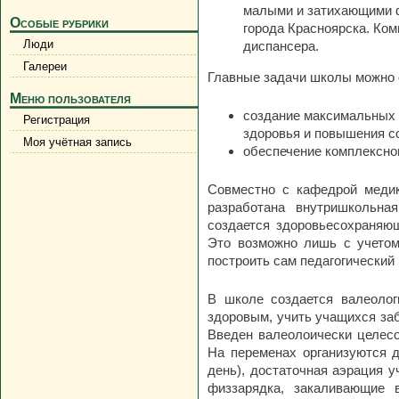
малыми и затихающими ф
Особые рубрики
города Красноярска. Ко
Люди
диспансера.
Галереи
Главные задачи школы можно
Меню пользователя
создание максимальных 
Регистрация
здоровья и повышения с
Моя учётная запись
обеспечение комплексног
Совместно с кафедрой медик
разработана внутришкольна
создается здоровьесохраняющ
Это возможно лишь с учетом 
построить сам педагогический
В школе создается валеолог
здоровым, учить учащихся заб
Введен валеолоически целес
На переменах организуются д
день), достаточная аэрация у
физзарядка, закаливающие 