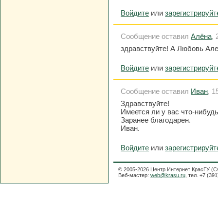
Войдите
или
зарегистрируйт
Сообщение оставил
Алёна
,
здравствуйте! А Любовь Але
Войдите
или
зарегистрируйт
Сообщение оставил
Иван
, 1
Здравствуйте!
Имеется ли у вас что-нибу
Заранее благодарен.
Иван.
Войдите
или
зарегистрируйт
© 2005-2026
Центр Интернет КрасГУ
(
С
Веб-мастер:
web@krasu.ru
, тел. +7 (39