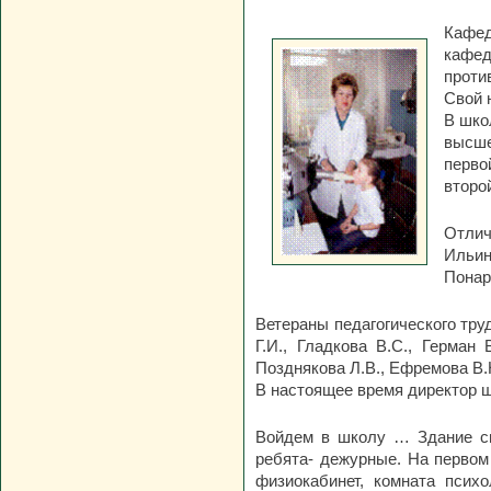
Кафед
кафед
проти
Свой 
В школ
высше
перво
второ
Отлич
Ильин
Понар
Ветераны педагогического труд
Г.И., Гладкова В.С., Герман 
Позднякова Л.В., Ефремова В.
В настоящее время директор 
Войдем в школу … Здание св
ребята- дежурные. На первом
физиокабинет, комната психо