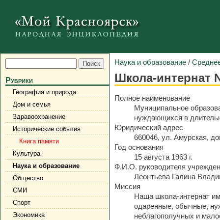
Наука и образование
/
Среднее
Школа-интернат 
Рубрики
География и природа
Полное наименование
Дом и семья
Муниципальное образова
Здравоохранение
нуждающихся в длительн
Юридический адрес
Исторические события
660046, ул. Амурская, дом
Книга памяти
Год основания
Культура
15 августа 1963 г.
Наука и образование
Ф.И.О. руководителя учрежде
Леонтьева Галина Влад
Общество
Миссия
СМИ
Наша школа-интернат им
Спорт
одаренные, обычные, ну
Экономика
неблагополучных и мало