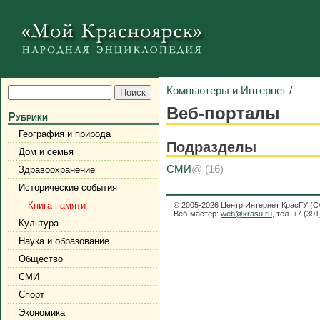
Компьютеры и Интернет
/
Веб-порталы
Рубрики
География и природа
Подразделы
Дом и семья
СМИ
@ (16)
Здравоохранение
Исторические события
Книга памяти
© 2005-2026
Центр Интернет КрасГУ
(
С
Веб-мастер:
web@krasu.ru
, тел. +7 (39
Культура
Наука и образование
Общество
СМИ
Спорт
Экономика