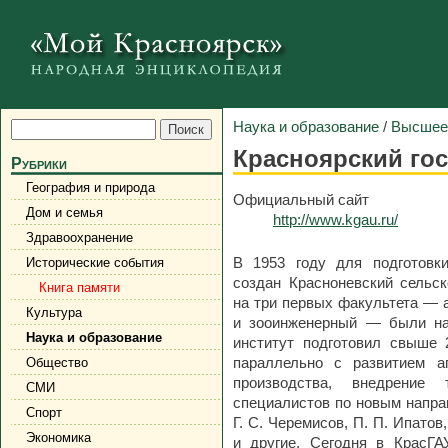
Наука и образование
/
Высшее
Красноярский го
Рубрики
География и природа
Официальный сайт
Дом и семья
http://www.kgau.ru/
Здравоохранение
В 1953 году для подготовк
Исторические события
создан Красноневский сельск
Книга памяти
на три первых факультета — а
Культура
и зооинженерный — были на
Наука и образование
институт подготовил свыше 
параллельно с развитием а
Общество
производства, внедрение
СМИ
специалистов по новым напра
Спорт
Г. С. Черемисов, П. П. Ипатов,
Экономика
и другие. Сегодня в КрасГА