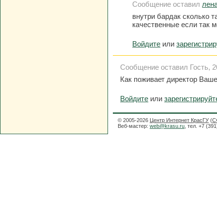
Сообщение оставил
лен
внутри бардак сколько т
качественные если так м
Войдите
или
зарегистри
Сообщение оставил Гость, 20
Как поживает директор Ваш
Войдите
или
зарегистрируйт
© 2005-2026
Центр Интернет КрасГУ
(
С
Веб-мастер:
web@krasu.ru
, тел. +7 (39