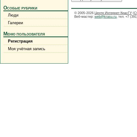
Особые рубрики
© 2005-2026
Центр Интернет КрасГУ
(
С
Люди
Веб-мастер:
web@krasu.ru
, тел. +7 (39
Галереи
Меню пользователя
Регистрация
Моя учётная запись