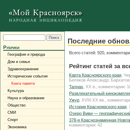
Последние обнов
Рубрики
Всего статей: 920, комментари
География и природа
Дом и семья
Рейтинг статей за в
Здравоохранение
Карта Красноярского края
, Че
Исторические события
Беляков Александр, Бархатов
Книга памяти
Талнах
, XX в., комментарии: 1
Культура
Развлекательный кинокомпле
Наука и образование
Ужур
, XVIII-XX вв., комментар
Общество
История Красноярского края
,
СМИ
Озеро Виви — географический
Спорт
378-я Краснознаменная Новго
комментарии: 42
Экономика