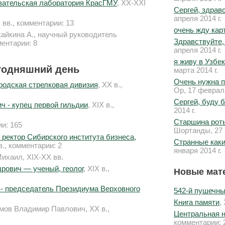
вательская лаборатория КрасГМУ
, XX-XXI
Сергей, здрав
апреля 2014 г.
 вв., комментарии: 13
очень жду кар
кайкина А., научный руководитель
Здравствуйте,
ментарии: 8
апреля 2014 г.
я живу в Узбе
егодняшний день
марта 2014 г.
Очень нужна п
родская стрелковая дивизия
, XX в.,
Ор, 17 февраля
Сергей, буду 
 - купец первой гильдии
, XIX в.,
2014 г.
Старшина роты
ии: 165
Шортанды, 27 я
 ректор Сибирского института бизнеса,
Странные каки
в., комментарии: 2
января 2014 г.
Михаил, XIX-XX вв.
рович — ученый, геолог
, XIX в.,
Новые мат
- председатель Президиума Верховного
542-й пушечны
Книга памяти
,
мов Владимир Павлович, XX в.,
Центральная 
комментарии: 