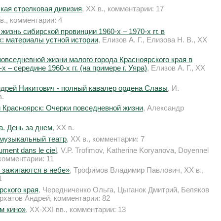
кая стрелковая дивизия
, XX в., комментарии: 17
вв., комментарии: 4
изнь сибирской провинции 1960-х – 1970-х гг. в
: материалы устной истории
, Елизов А. Г., Елизова Н. В., XX
овседневной жизни малого города Красноярского края в
х – середине 1960-х гг. (на примере г. Уяра)
, Елизов А. Г., XX
дрей Никитович - полный кавалер ордена Славы
, И.
в.
Красноярск: Очерки повседневной жизни
, Александр
. День за днем
, XX в.
 музыкальный театр
, XX в., комментарии: 7
lument dans le ciel
, V.P. Trofimov, Katherine Koryanova, Doyennel
 комментарии: 11
 зажигаются в небе»
, Трофимов Владимир Павлович, XX в.,
1
рского края
, Чередниченко Ольга, Цыганок Дмитрий, Беляков
рхатов Андрей, комментарии: 82
м кино»
, XX-XXI вв., комментарии: 13