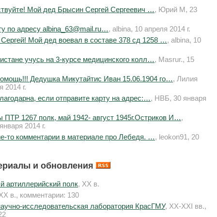
ствуйте! Мой дед Брысин Сергей Сергеевич …
, Юрий М, 23
ту по адресу albina_63@mail.ru…
, albina, 10 апреля 2014 г.
 Сергей! Мой дед воевал в составе 378 сд 1258 …
, albina, 10
кистане учусь на 3-курсе медицинского колл…
, Masrur., 15
омощь!!! Дедушка Микутайтис Иван 15.06.1904 го…
, Лилия
 2014 г.
благодарна, если отправите карту на адрес:…
, НВБ, 30 января
 ПТР 1267 полк, май 1942- август 1945г.Остриков И…
,
нваря 2014 г.
е-то комментарии в материале про Лебедя. …
, leokon91, 20
ериалы и обновления
й артиллерийский полк
, XX в.
 XX в., комментарии: 130
научно-исследовательская лаборатория КрасГМУ
, XX-XXI вв.,
22