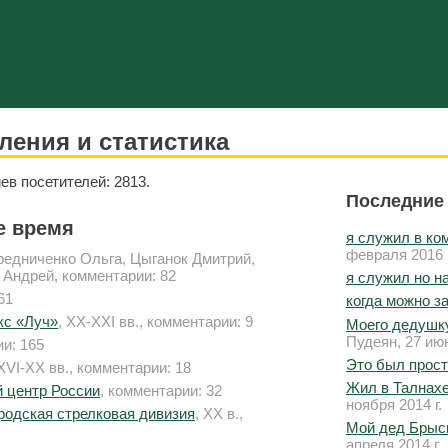
ления и статистика
ев посетителей: 2813.
Последние
се время
я служил в ко
февраля 2016 г
редниченко Ольга, Цыганок Дмитрий,
 Андрей, комментарии: 82
я служил но н
61
когда можно з
кс «Луч»
, XX-XXI вв., комментарии: 9
Моего дедушку
Пудеян, 27 июн
ии: 165
Это был прос
 XVI-XX вв., комментарии: 18
Жил в Талнахе
 центр России
, комментарии: 32
ноября 2014 г.
родская стрелковая дивизия
, XX в.,
Мой дед Брыси
апреля 2014 г.