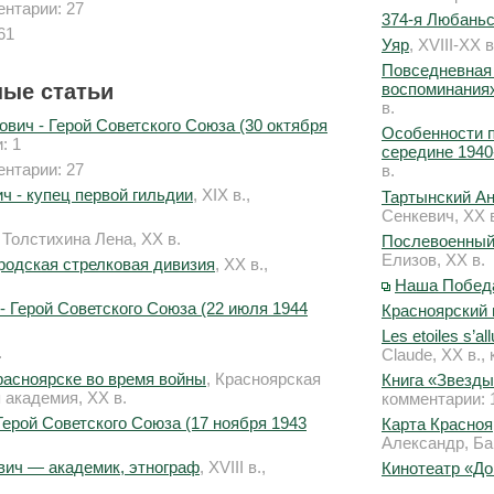
ментарии: 27
374-я Любаньс
61
Уяр
, XVIII-XX 
Повседневная ж
ые статьи
воспоминаниях
в.
вич - Герой Советского Союза (30 октября
Особенности п
: 1
середине 1940-
ментарии: 27
в.
 - купец первой гильдии
, XIX в.,
Тартынский Ан
Сенкевич, XX 
, Толстихина Лена, XX в.
Послевоенный 
Елизов, XX в.
родская стрелковая дивизия
, XX в.,
Наша Победа
- Герой Советского Союза (22 июля 1944
Красноярский
Les etoiles s’al
.
Claude, XX в.,
расноярске во время войны
, Красноярская
Книга «Звезды
 академия, XX в.
комментарии: 
Герой Советского Союза (17 ноября 1943
Карта Красноя
Александр, Ба
вич — академик, этнограф
, XVIII в.,
Кинотеатр «До