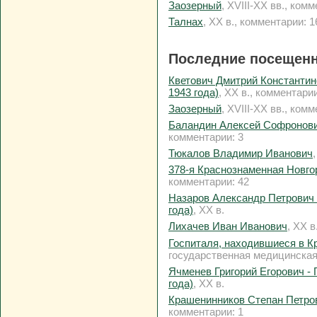
Заозерный
, XVIII-XX вв., ком
Талнах
, XX в., комментарии: 1
Последние посещенн
Кветович Дмитрий Константино
1943 года)
, XX в., комментарии
Заозерный
, XVIII-XX вв., ком
Баландин Алексей Софронович
комментарии: 3
Тюкалов Владимир Иванович
378-я Краснознаменная Новго
комментарии: 42
Назаров Александр Петрович 
года)
, XX в.
Лихачев Иван Иванович
, XX в
Госпиталя, находившиеся в К
государственная медицинская
Ячменев Григорий Егорович - 
года)
, XX в.
Крашенинников Степан Петро
комментарии: 1