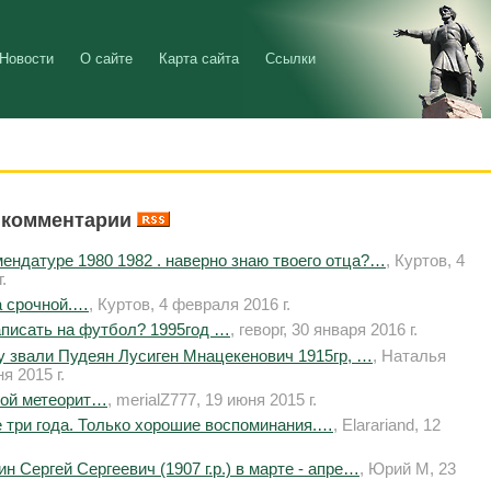
Новости
О сайте
Карта сайта
Ссылки
 комментарии
мендатуре 1980 1982 . наверно знаю твоего отца?…
, Куртов, 4
.
а срочной.…
, Куртов, 4 февраля 2016 г.
аписать на футбол? 1995год …
, геворг, 30 января 2016 г.
 звали Пудеян Лусиген Мнацекенович 1915гр, …
, Наталья
я 2015 г.
той метеорит…
, merialZ777, 19 июня 2015 г.
 три года. Только хорошие воспоминания.…
, Elarariand, 12
н Сергей Сергеевич (1907 г.р.) в марте - апре…
, Юрий М, 23