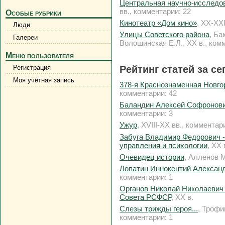
Центральная научно-исследо
вв., комментарии: 22
Особые рубрики
Кинотеатр «Дом кино»
, XX-XXI
Люди
Улицы Советского района
, Ба
Галереи
Волошинская Е.Л., XX в., ком
Меню пользователя
Регистрация
Рейтинг статей за с
Моя учётная запись
378-я Краснознаменная Новго
комментарии: 42
Баландин Алексей Софронович
комментарии: 3
Ужур
, XVIII-XX вв., комментар
Забуга Владимир Федорович -
управления и психологии
, XX 
Очевидец истории
, Алленов 
Лопатин Иннокентий Александ
комментарии: 1
Органов Николай Николаевич 
Совета РСФСР
, XX в.
Слезы трижды героя...
, Трофи
комментарии: 1