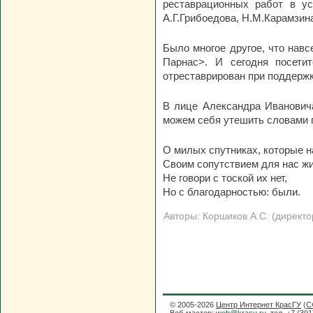
реставрационных работ в ус
А.Г.Грибоедова, Н.М.Карамзин
Было многое другое, что навс
Парнас>. И сегодня посетит
отреставрирован при поддержк
В лице Александра Иванович
можем себя утешить словами п
О милых спутниках, которые н
Своим сопутствием для нас жи
Не говори с тоской их нет,

Авторы: Коршиков А.С. (директ
© 2005-2026
Центр Интернет КрасГУ
(
С
Веб-мастер:
web@krasu.ru
, тел. +7 (39