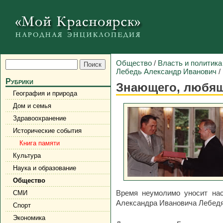
Общество
/
Власть и политика
Лебедь Александр Иванович
/
Рубрики
Знающего, любяще
География и природа
Дом и семья
Здравоохранение
Исторические события
Книга памяти
Культура
Наука и образование
Общество
Время неумолимо уносит нас 
СМИ
Александра Ивановича Лебедя
Спорт
Экономика