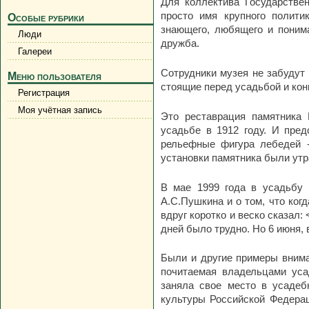
Для коллектива Государстве
просто имя крупного политик
Особые рубрики
знающего, любящего и поним
Люди
дружба.
Галереи
Сотрудники музея не забудут
Меню пользователя
стоящие перед усадьбой и кон
Регистрация
Моя учётная запись
Это реставрация памятника 
усадьбе в 1912 году. И пре
рельефные фигура лебедей -
установки памятника были утр
В мае 1999 года в усадьбу 
А.С.Пушкина и о том, что ког
вдруг коротко и веско сказал:
дней было трудно. Но 6 июня,
Были и другие примеры внима
почитаемая владельцами уса
заняла свое место в усаде
культуры Российской Федера