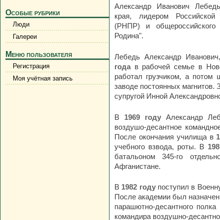
Александр Иванович Лебедь
Особые рубрики
края, лидером Российской 
Люди
(РНПР) и общероссийского 
Родина".
Галереи
Меню пользователя
Лебедь Александр Иванович
года
в рабочей семье в Нов
Регистрация
работал грузчиком, а потом
Моя учётная запись
заводе постоянных магнитов. 
супругой Инной Александровн
В
1969 году
Александр Леб
воздушо-десантное командно
После окончания училища в
учебного взвода, роты. В
198
батальоном 345-го отдельн
Афганистане.
В
1982 году
поступил в Военн
После академии был назначен
парашютно-десантного полка
командира воздушно-десантной