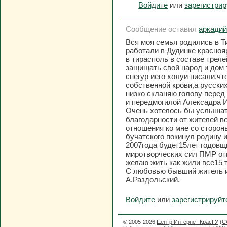
Войдите
или
зарегистри
Сообщение оставил
аркади
Вся моя семья родились в Т
работали в Дудинке красноя
в тирасполь в составе трел
защищать свой народ и дом т
снегур иего холуи писали,чт
собственной крови,а русских
низко скланяю голову перед
и передмогилой Алексадра 
Очень хотелось бы услышать
благодарности от жителей во
отношения ко мне со сторон
бучатского покинул родину и
2007года будет15лет годовщ
миротворческих сил ПМР от
желаю жить как жили все15 т
С любовью бывший житель и
А.Раздольский.
Войдите
или
зарегистрируйт
© 2005-2026
Центр Интернет КрасГУ
(
С