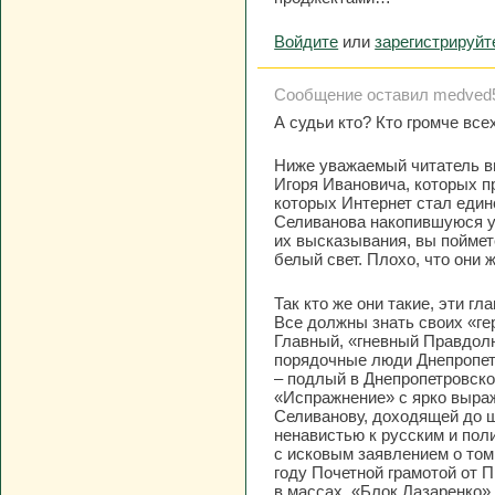
Войдите
или
зарегистрируйт
Сообщение оставил medved55
А судьи кто? Кто громче все
Ниже уважаемый читатель вы
Игоря Ивановича, которых п
которых Интернет стал един
Селиванова накопившуюся у 
их высказывания, вы поймет
белый свет. Плохо, что они 
Так кто же они такие, эти г
Все должны знать своих «ге
Главный, «гневный Правдолю
порядочные люди Днепропет
– подлый в Днепропетровско
«Испражнение» с ярко выраж
Селиванову, доходящей до 
ненавистью к русским и пол
с исковым заявлением о том
году Почетной грамотой от 
в массах, «Блок Лазаренко» 