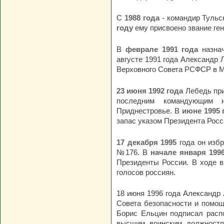
С
1988 года
- командир Тульс
году
ему присвоено звание ге
В
феврале 1991 года
назнач
августе 1991 года Александр 
Верховного Совета РСФСР в М
23 июня 1992 года
Лебедь при
последним командующим н
Приднестровье. В
июне 1995 
запас указом Президента Росс
17 декабря 1995
года он избр
№176. В
начале января 199
Президенты России. В ходе в
голосов россиян.
18 июня 1996 года Александр
Совета безопасности и помощ
Борис Ельцин подписал расп
высшим воинским должностя