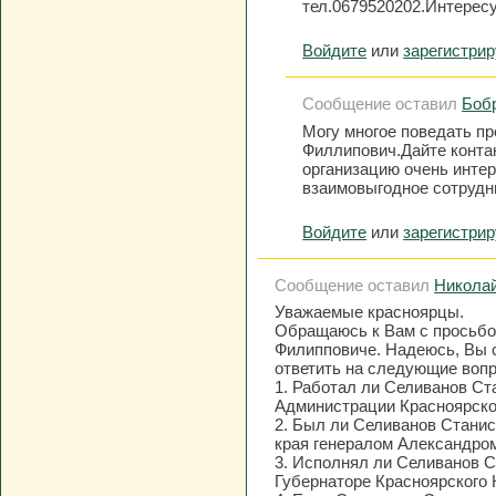
тел.0679520202.Интерес
Войдите
или
зарегистри
Сообщение оставил
Бобр
Могу многое поведать п
Филлипович.Дайте конта
организацию очень интер
взаимовыгодное сотрудн
Войдите
или
зарегистри
Сообщение оставил
Никола
Уважаемые красноярцы.
Обращаюсь к Вам с просьбо
Филипповиче. Надеюсь, Вы 
ответить на следующие воп
1. Работал ли Селиванов Ста
Администрации Красноярског
2. Был ли Селиванов Станис
края генералом Александро
3. Исполнял ли Селиванов С
Губернаторе Красноярского 