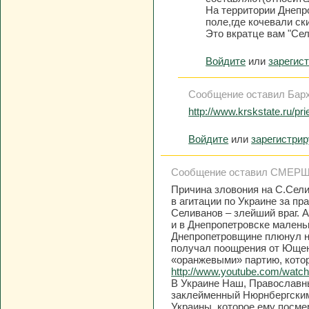
На территории Днепр
поле,где кочевали ск
Это вкратце вам "Сел
Войдите
или
зарегис
Сообщение оставил Барха
http://www.krskstate.ru/pr
Войдите
или
зарегистри
Сообщение оставил СМЕРШ, 2
Причина зловония на С.Сели
в агитации по Украине за п
Селиванов – злейший враг. А
и в Днепропетровске мале
Днепропетровщине плюнул н
получал поощрения от Ющенк
«оранжевыми» партию, котор
http://www.youtube.com/wat
В Украине Наш, Православн
заклейменный Нюрнбергским
Украины, которое ему посме