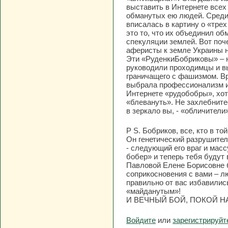
выставить в Интернете всех
обманутых ею людей. Среди
вписалась в картину о «тре
это то, что их объединил о
спекуляции землей. Вот поч
аферисты к земле Украины н
Эти «РуденкиБобриковы» – н
руководили проходимцы и в
граничащего с фашизмом. Вр
выбрала профессионализм и
Интернете «рудобобры», хотя
«блевануть». Не захлебните
в зеркало вы, - «обличители
P S. Бобриков, все, кто в то
Он генетический разрушитель
- следующий его враг и масс
бобер» и теперь тебя будут
Павловой Елене Борисовне б
соприкосновения с вами – лю
правильно от вас избавилис
«майданутым»!
И ВЕЧНЫЙ БОЙ, ПОКОЙ НА
Войдите
или
зарегистрируйт