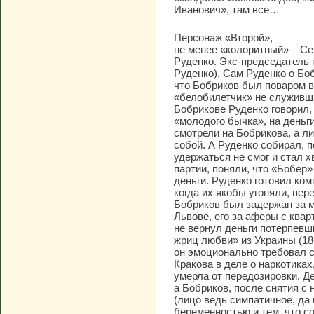
Иванович», там все…
Персонаж «Второй»,
не менее «колоритный» – С
Руденко. Экс-председатель 
Руденко). Сам Руденко о Бо
что Бобриков был поваром 
«белобилетчик» не служивши
Бобрикове Руденко говорил, 
«молодого бычка», на деньг
смотрели на Бобрикова, а ли
собой. А Руденко собирал, 
удержаться не смог и стал х
партии, поняли, что «Бобер»
деньги. Руденко готовил ко
когда их якобы угоняли, пере
Бобриков был задержан за м
Львове, его за аферы с ква
не вернул деньги потерпевш
жриц любви» из Украины (18
он эмоционально требовал с
Кракова в деле о наркотиках
умерла от передозировки. Де
а Бобриков, после снятия с 
(лицо ведь симпатичное, да 
беременностью и тем, что с