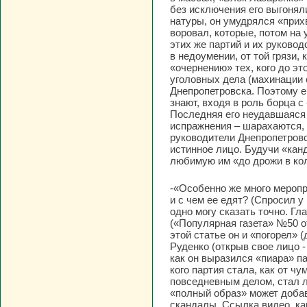
без исключения его выгонял
натуры, он умудрялся «прих
воровал, которые, потом на
этих же партий и их руково
в недоумении, от той грязи
«очернению» тех, кого до э
уголовных дела (махинации с
Днепропетровска. Поэтому ем
знают, входя в роль борца 
Последняя его неудавшаяся п
испражнения – шарахаются, 
руководители Днепропетровс
истинное лицо. Будучи «кан
любимую им «до дрожи в ко
-«Особенно же много меропр
и с чем ее едят? (Спросил у
одно могу сказать точно. Г
(«Популярная газета» №50 от 
этой статье он и «погорел» 
Руденко (открыв свое лицо 
как он выразился «пиара» пар
кого партия стала, как от ч
повседневным делом, стал ли
«полный образ» может добав
скандалы. Ссылка видео, ка