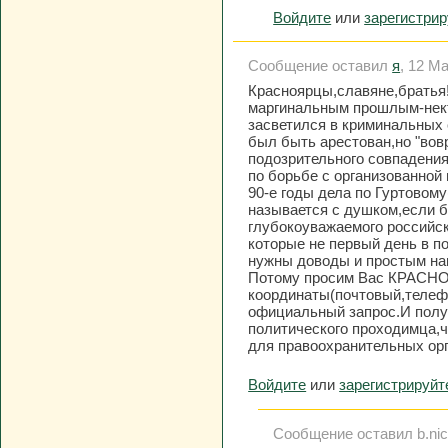
Войдите
или
зарегистри
Сообщение оставил
я
, 12 Ма
Красноярцы,славяне,братья!
маргинальным прошлым-нект
засветился в криминальных 
был быть арестован,но "вов
подозрительного совпадения
по борьбе с организованной
90-е годы дела по Гуртовому
называется с душком,если б
глубокоуважаемого российск
которые не первый день в п
нужны доводы и простым на
Потому просим Вас КРАСН
координаты(почтовый,телеф
официальный запрос.И полу
политического проходимца,ч
для правоохранительных орг
Войдите
или
зарегистрируйт
Сообщение оставил b.nick