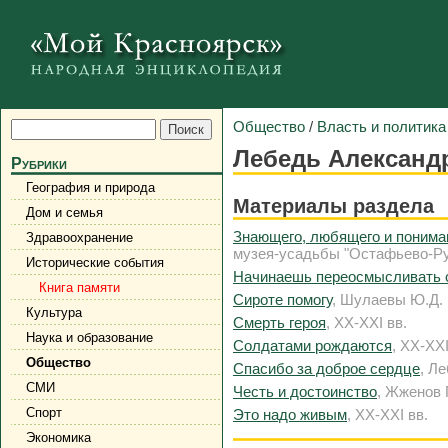
Общество
/
Власть и политика
Лебедь Александ
Рубрики
География и природа
Материалы раздела
Дом и семья
Знающего, любящего и понимаю
Здравоохранение
музея-усадьбы "Остафьево-Рус
Исторические события
Начинаешь переосмысливать с
Книга памяти
Сироте помогу
, Шулаевы Ю.Д. и
Культура
Смерть героя
, XX-XXI вв.
Наука и образование
Солдатами рождаются
, XX-XXI
Общество
Спасибо за доброе сердце
, Л
СМИ
Честь и достоинство
, Жженов Г
Спорт
Это надо живым
, XX-XXI вв.
Экономика