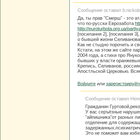
Сообщение оставил b.nickolae
Да, ты прав "Смерш" - это а
что по-русски Еврозабота
ht
http://euroturbota.org.ua/parti
[посилання 2], [посилання 3]
о бывшей жизни Селиванова
Как не стыдно порочить и с
Кстати, на этом же сайте па
2004 года, а стихи про Яну
бывших у власти оранжевых
Крепись, Селиванов, россия
Апостльской Церковью. Всяк
Войдите
или
зарегистрируйт
Сообщение оставил Непос
Гражданин Гуртовой,рек
У вас серъёзные наруше
"айпишника"от разных ли
отделение для содержащ
задержанных,психиатрич
Это не поможет вам избе