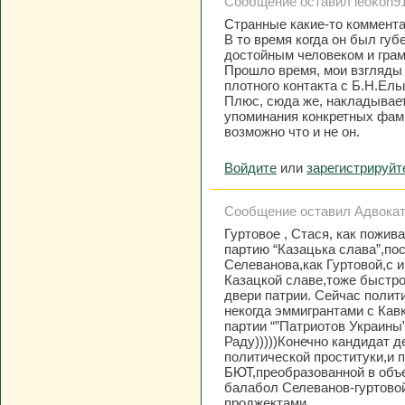
Сообщение оставил leokon91,
Странные какие-то коммента
В то время когда он был губ
достойным человеком и гра
Прошло время, мои взгляды н
плотного контакта с Б.Н.Ел
Плюс, сюда же, накладывае
упоминания конкретных фами
возможно что и не он.
Войдите
или
зарегистрируйт
Сообщение оставил Адвокат, 
Гуртовое , Стася, как пожи
партию “Казацька слава”,по
Селеванова,как Гуртовой,с и
Казацкой славе,тоже быстро
двери патрии. Сейчас полит
некогда эммигрантами с Кав
партии “”Патриотов Украины”
Раду)))))Конечно кандидат 
политической проституки,и 
БЮТ,преобразованной в объ
балабол Селеванов-гуртово
проджектами…