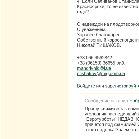
4. Если Селиванов Станисла
Красноярске, то не известно
года?
С надеждой на плодотворное
С уважением.
Заранее благодарен.
Cобственный корреспондент 
Николай ТИШАКОВ.
+38 066 4562842
+38 (06153) 36655 раб.
mandrivnik@i.ua
ntishakov@mig.com.ua
Войдите
или
зарегистрируйт
Сообщение оставил
Бобр
Прошу свяжитесь с нами
уголовник наследивший 
"Евротурботы",НЕДАВН
прячется под фамилией 
этого подонка!Знаем что 