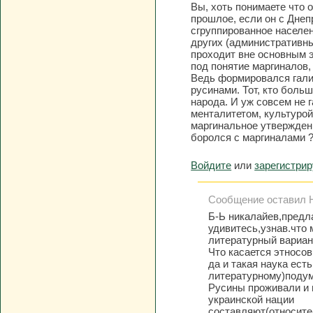
Вы, хоть понимаете что 
прошлое, если он с Днеп
сгруппированное населен
других (административн
проходит вне основным 
под понятие маргиналов,
Ведь формировался галич
русинами. Тот, кто боль
народа. И уж совсем не 
менталитетом, культурой
маргинальное утверждени
боролся с маргиналами 
Войдите
или
зарегистри
Сообщение оставил Н
Б-Ь никалайев,предл
удивитесь,узнав.что 
литературный вариант
Что касается этносов
да и такая наука ест
литературному)подум
Русины проживали и 
украинской нации
составляют(относите