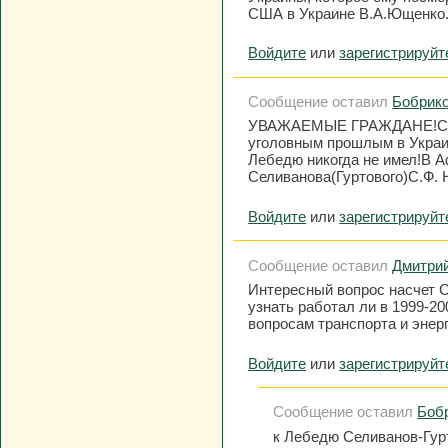
США в Украине В.А.Ющенко
Войдите
или
зарегистрируйт
Сообщение оставил
Бобрико
УВАЖАЕМЫЕ ГРАЖДАНЕ!Селив
уголовным прошлым в Украи
Лебедю никогда не имел!В А
Селиванова(Гуртового)С.Ф
Войдите
или
зарегистрируйт
Сообщение оставил
Дмитри
Интересный вопрос насчет 
узнать работал ли в 1999-20
вопросам транспорта и энер
Войдите
или
зарегистрируйт
Сообщение оставил
Бобр
к Лебедю Селиванов-Гур