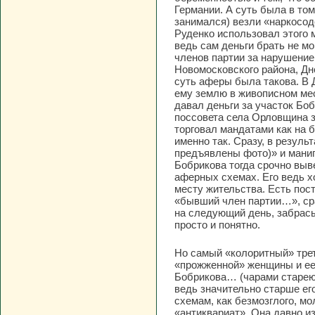
Германии. А суть была в то
занимался) везли «наркосод
Руденко использовал этого 
ведь сам деньги брать не мо
членов партии за нарушение
Новомосковского района, Дн
суть аферы была такова. В 
ему землю в живописном мест
давал деньги за участок Бо
поссовета села Орловщина з
торговал мандатами как на б
именно так. Сразу, в резул
предъявлены фото)» и мани
Бобрикова тогда срочно выве
аферных схемах. Его ведь х
месту жительства. Есть пос
«бывший член партии…», сра
на следующий день, забрасы
просто и понятно.
Но самый «колоритный» трет
«прожженной» женщины и ее
Бобрикова… (чарами стареющ
ведь значительно старше ег
схемам, как безмозглого, мо
«антиквариат». Она давно и