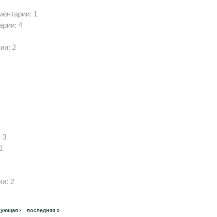
мментарии: 1
арии: 4
ии: 2
 3
1
ии: 2
дующая ›
последняя »