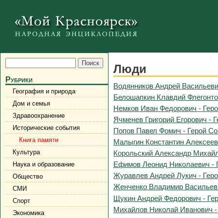
Люди
Рубрики
Водянников Андрей Васильевич
География и природа
Белошапкин Клавдий Флегонтов
Дом и семья
Немков Иван Федорович - Геро
Здравоохранение
Ячменев Григорий Егорович - Г
Исторические события
Попов Павел Фомич - Герой Сов
Книга памяти
Малыгин Константин Алексееви
Культура
Корольский Александр Михайло
Ефимов Леонид Николаевич - Г
Наука и образование
Журавлев Андрей Лукич - Геро
Общество
Женченко Владимир Васильевич
СМИ
Щукин Андрей Федорович - Гер
Спорт
Михайлов Николай Иванович - 
Экономика