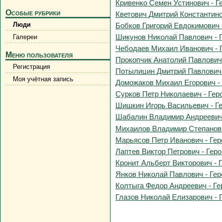
Кривенко Семен Устинович - Ге
Особые рубрики
Кветович Дмитрий Константинов
Люди
Бобков Григорий Евдокимович -
Шикунов Николай Павлович - Г
Галереи
Чебодаев Михаил Иванович - Г
Меню пользователя
Прокопчик Анатолий Павлович -
Регистрация
Потылицин Дмитрий Павлович -
Моя учётная запись
Доможаков Михаил Егорович - 
Сурков Петр Николаевич - Геро
Шишкин Игорь Васильевич - Ге
Шабалин Владимир Андреевич -
Михаилов Владимир Степанович
Марьясов Петр Иванович - Геро
Лаптев Виктор Петрович - Геро
Кронит Альберт Викторович - Г
Янков Николай Павлович - Геро
Колтыга Федор Андреевич - Ге
Глазов Николай Елизарович - Г