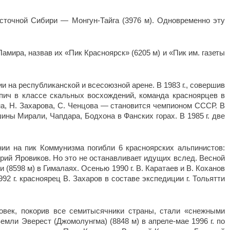
сточной Сибири — Монгун-Тайга (3976 м). Одновременно эту
мира, назвав их «Пик Красноярск» (6205 м) и «Пик им. газеты
и на республиканской и всесоюзной арене. В 1983 г., совершив
пич в классе скальных восхождений, команда красноярцев в
зина, Н. Захарова, С. Ченцова — становится чемпионом СССР. В
ины Мирали, Чапдара, Бодхона в Фанских горах. В 1985 г. две
нии на пик Коммунизма погибли 6 красноярских альпинистов:
рий Яровиков. Но это не останавливает идущих вслед. Весной
(8598 м) в Гималаях. Осенью 1990 г. В. Каратаев и В. Коханов
2 г. красноярец В. Захаров в составе экспедиции г. Тольятти
овек, покорив все семитысячники страны, стали «снежными
ли Эверест (Джомолунгма) (8848 м) в апреле-мае 1996 г. по