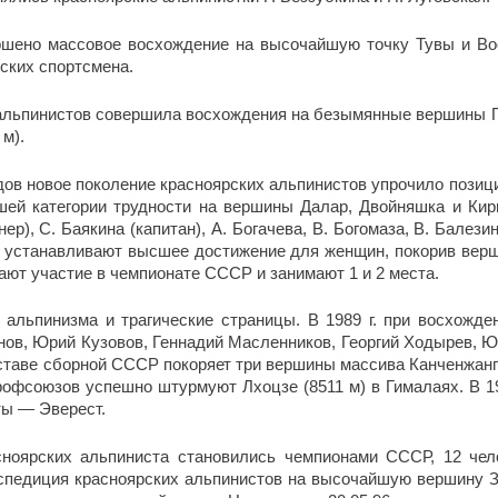
ршено массовое восхождение на высочайшую точку Тувы и Во
ских спортсмена.
х альпинистов совершила восхождения на безымянные вершины Па
м).
дов новое поколение красноярских альпинистов упрочило позици
ей категории трудности на вершины Далар, Двойняшка и Кир
ер), С. Баякина (капитан), А. Богачева, В. Богомаза, В. Бале
ер устанавливают высшее достижение для женщин, покорив верш
ют участие в чемпионате СССР и занимают 1 и 2 места.
о альпинизма и трагические страницы. В 1989 г. при восхожде
ов, Юрий Кузовов, Геннадий Масленников, Георгий Ходырев, Ю
оставе сборной СССР покоряет три вершины массива Канченжанги 
офсоюзов успешно штурмуют Лхоцзе (8511 м) в Гималаях. В 199
ты — Эверест.
сноярских альпиниста становились чемпионами СССР, 12 чел
спедиция красноярских альпинистов на высочайшую вершину Зем