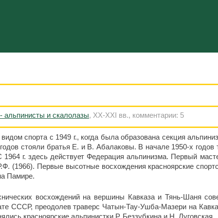
- альпинисты и скалолазы
, XX-XXI вв., комментарии: 5
видом спорта с 1949 г., когда была образована секция альпиниз
х годов стояли братья Е. и В. Абалаковы. В начале 1950-х год
С 1964 г. здесь действует Федерация альпинизма. Первый маст
Ф. (1966). Первые высотные восхождения красноярские спортсм
на Памире.
ехнических восхождений на вершины Кавказа и Тянь-Шаня сов
ате СССР, преодолев траверс Чатын-Тау-Ушба-Мазери на Кавказ
ялись красноярские альпинистки Р. Беззубкина и Н. Луговская.