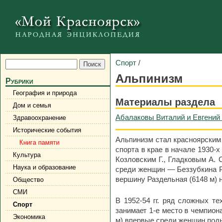
Спорт
/
Альпинизм
Рубрики
География и природа
Материалы раздела
Дом и семья
Абалаковы Виталий и Евгений 
Здравоохранение
Исторические события
Альпинизм стал красноярским 
Книга памяти
спорта в крае в начале 1930-
Культура
Козловским Г., Гладковым А. 
Наука и образование
среди женщин — Беззубкина Р.
вершину Раздельная (6148 м) 
Общество
СМИ
В 1952-54 гг. ряд сложных т
Спорт
занимает 1-е место в чемпион
Экономика
м) впервые среди женщин подн