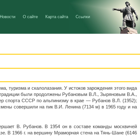
Новости
О сайте
Карта сайта
Ссылки
ма, туризма и скалолазания. У истоков зарождения этого вида
ов традиции были продолжены Рубановым В.Л., Зыряновым В.А.,
ер спорта СССР по альпинизму в крае — Рубанов В.Л. (1952);
ены совершили на пик В.И. Ленина (7134 м) в 1965 году и на
ершает В. Рубанов. В 1954 он в составе команды москвичей
е. В 1966 г. на вершину Мраморная стена на Тянь-Шане (6146