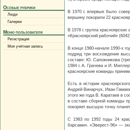
Особые рубрики
В 1970 г. впервые было сове
Люди
вершину покорили 22 краснояр
Галереи
В 1978 г. группа красноярски
Меню пользователя
«Красноярский рабочий» (6042 
Регистрация
Моя учётная запись
В конце 1980-начале 1990-х го
подряд три восхождения высш
составе: Ю. Сапожникова (трен
1984 г. А. Грачева и И. Милл
красноярские команды принима
Есть в истории красноярског
Андрей Винарчук, Иван Гамаюн
этого же года В. Каратаев в с
в составе сборной команды пр
покоряет высшую точку плане
С 1983 по 1992 годы 24 кра
барсами». «Эверест-96» — эк