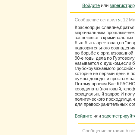
Войдите
или
зарегистри
Сообщение оставил
я
, 12 Ма
Красноярцы,славяне,братья!
маргинальным прошлым-нект
засветился в криминальных 
был быть арестован,но "вов
подозрительного совпадения
по борьбе с организованной
90-е годы дела по Гуртовому
называется с душком,если б
глубокоуважаемого российск
которые не первый день в п
нужны доводы и простым на
Потому просим Вас КРАСН
координаты(почтовый,телеф
официальный запрос.И полу
политического проходимца,ч
для правоохранительных орг
Войдите
или
зарегистрируйт
Сообщение оставил b.nick