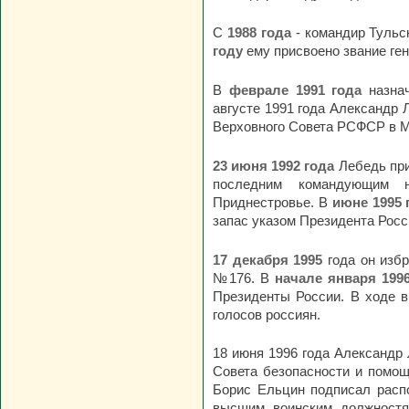
С
1988 года
- командир Тульс
году
ему присвоено звание ге
В
феврале 1991 года
назнач
августе 1991 года Александр 
Верховного Совета РСФСР в М
23 июня 1992 года
Лебедь при
последним командующим н
Приднестровье. В
июне 1995 
запас указом Президента Росс
17 декабря 1995
года он избр
№176. В
начале января 199
Президенты России. В ходе в
голосов россиян.
18 июня 1996 года Александр
Совета безопасности и помощ
Борис Ельцин подписал расп
высшим воинским должностя