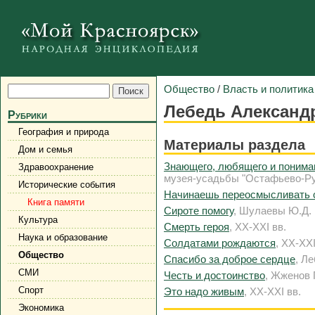
Общество
/
Власть и политика
Лебедь Александ
Рубрики
География и природа
Материалы раздела
Дом и семья
Знающего, любящего и понимаю
Здравоохранение
музея-усадьбы "Остафьево-Рус
Исторические события
Начинаешь переосмысливать с
Книга памяти
Сироте помогу
, Шулаевы Ю.Д. и
Культура
Смерть героя
, XX-XXI вв.
Наука и образование
Солдатами рождаются
, XX-XXI
Общество
Спасибо за доброе сердце
, Л
СМИ
Честь и достоинство
, Жженов Г
Спорт
Это надо живым
, XX-XXI вв.
Экономика