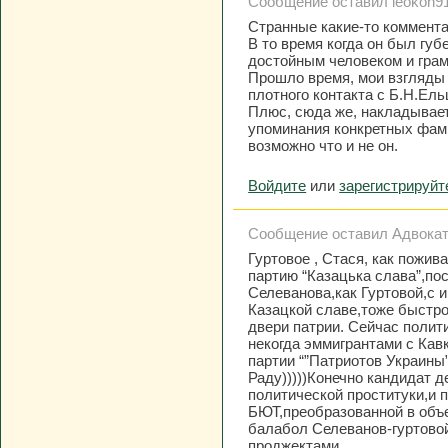
Сообщение оставил leokon91,
Странные какие-то коммента
В то время когда он был губ
достойным человеком и гра
Прошло время, мои взгляды н
плотного контакта с Б.Н.Ел
Плюс, сюда же, накладывае
упоминания конкретных фами
возможно что и не он.
Войдите
или
зарегистрируйт
Сообщение оставил Адвокат, 
Гуртовое , Стася, как пожи
партию “Казацька слава”,по
Селеванова,как Гуртовой,с и
Казацкой славе,тоже быстро
двери патрии. Сейчас полит
некогда эммигрантами с Кав
партии “”Патриотов Украины”
Раду)))))Конечно кандидат 
политической проституки,и 
БЮТ,преобразованной в объ
балабол Селеванов-гуртово
проджектами…