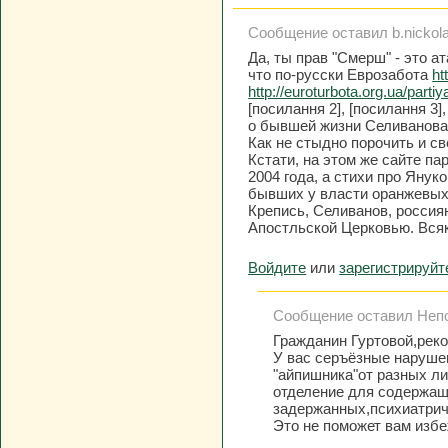
Сообщение оставил b.nickolae
Да, ты прав "Смерш" - это а
что по-русски Еврозабота
ht
http://euroturbota.org.ua/parti
[посилання 2], [посилання 3]
о бывшей жизни Селиванова
Как не стыдно порочить и с
Кстати, на этом же сайте па
2004 года, а стихи про Яну
бывших у власти оранжевых
Крепись, Селиванов, россия
Апостльской Церковью. Всяк
Войдите
или
зарегистрируйт
Сообщение оставил Непос
Гражданин Гуртовой,рек
У вас серъёзные наруше
"айпишника"от разных ли
отделение для содержащ
задержанных,психиатрич
Это не поможет вам избе