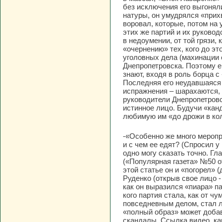
без исключения его выгонял
натуры, он умудрялся «прих
воровал, которые, потом на
этих же партий и их руково
в недоумении, от той грязи
«очернению» тех, кого до э
уголовных дела (махинации с
Днепропетровска. Поэтому ем
знают, входя в роль борца 
Последняя его неудавшаяся п
испражнения – шарахаются, 
руководители Днепропетровс
истинное лицо. Будучи «кан
любимую им «до дрожи в ко
-«Особенно же много меропр
и с чем ее едят? (Спросил у
одно могу сказать точно. Г
(«Популярная газета» №50 от 
этой статье он и «погорел» 
Руденко (открыв свое лицо 
как он выразился «пиара» пар
кого партия стала, как от ч
повседневным делом, стал ли
«полный образ» может добав
скандалы. Ссылка видео, ка