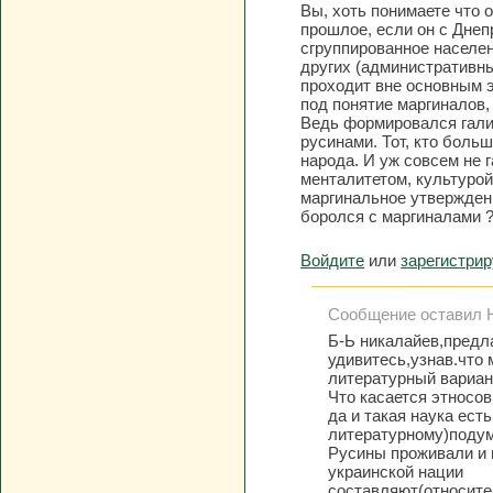
Вы, хоть понимаете что 
прошлое, если он с Днеп
сгруппированное населен
других (административн
проходит вне основным 
под понятие маргиналов,
Ведь формировался галич
русинами. Тот, кто боль
народа. И уж совсем не 
менталитетом, культурой
маргинальное утверждени
боролся с маргиналами 
Войдите
или
зарегистри
Сообщение оставил Н
Б-Ь никалайев,предл
удивитесь,узнав.что 
литературный вариант
Что касается этносов
да и такая наука ест
литературному)подум
Русины проживали и 
украинской нации
составляют(относите