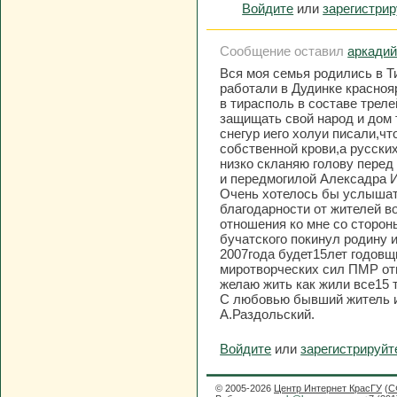
Войдите
или
зарегистри
Сообщение оставил
аркади
Вся моя семья родились в Т
работали в Дудинке красноя
в тирасполь в составе трел
защищать свой народ и дом т
снегур иего холуи писали,чт
собственной крови,а русских
низко скланяю голову перед
и передмогилой Алексадра 
Очень хотелось бы услышать
благодарности от жителей во
отношения ко мне со сторон
бучатского покинул родину и
2007года будет15лет годовщ
миротворческих сил ПМР от
желаю жить как жили все15 т
С любовью бывший житель и
А.Раздольский.
Войдите
или
зарегистрируйт
© 2005-2026
Центр Интернет КрасГУ
(
С