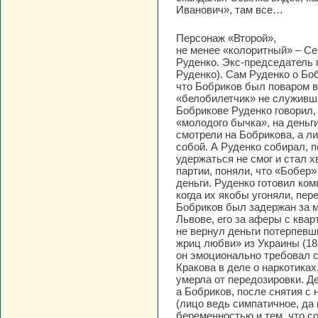
Иванович», там все…
Персонаж «Второй»,
не менее «колоритный» – С
Руденко. Экс-председатель 
Руденко). Сам Руденко о Бо
что Бобриков был поваром 
«белобилетчик» не служивши
Бобрикове Руденко говорил, 
«молодого бычка», на деньг
смотрели на Бобрикова, а ли
собой. А Руденко собирал, 
удержаться не смог и стал х
партии, поняли, что «Бобер»
деньги. Руденко готовил ко
когда их якобы угоняли, пере
Бобриков был задержан за м
Львове, его за аферы с ква
не вернул деньги потерпевш
жриц любви» из Украины (18
он эмоционально требовал с
Кракова в деле о наркотиках
умерла от передозировки. Де
а Бобриков, после снятия с 
(лицо ведь симпатичное, да 
беременностью и тем, что с