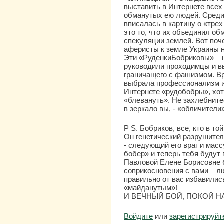
выставить в Интернете всех
обманутых ею людей. Среди
вписалась в картину о «тре
это то, что их объединил о
спекуляции землей. Вот поч
аферисты к земле Украины н
Эти «РуденкиБобриковы» – н
руководили проходимцы и в
граничащего с фашизмом. Вр
выбрала профессионализм и
Интернете «рудобобры», хотя
«блевануть». Не захлебните
в зеркало вы, - «обличители
P S. Бобриков, все, кто в то
Он генетический разрушитель
- следующий его враг и масс
бобер» и теперь тебя будут
Павловой Елене Борисовне б
соприкосновения с вами – лю
правильно от вас избавилис
«майданутым»!
И ВЕЧНЫЙ БОЙ, ПОКОЙ НА
Войдите
или
зарегистрируйт