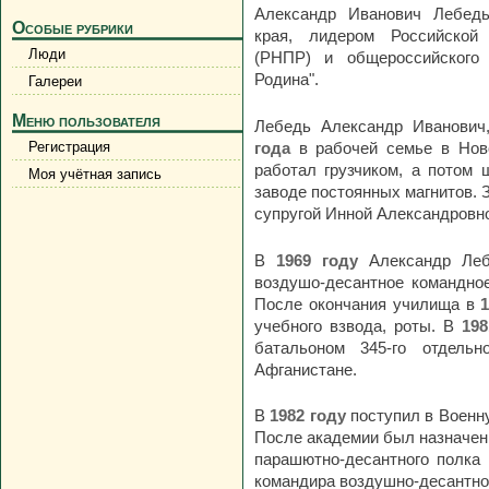
Александр Иванович Лебедь
Особые рубрики
края, лидером Российской 
Люди
(РНПР) и общероссийского 
Родина".
Галереи
Меню пользователя
Лебедь Александр Иванович
года
в рабочей семье в Нов
Регистрация
работал грузчиком, а потом
Моя учётная запись
заводе постоянных магнитов. 
супругой Инной Александровн
В
1969 году
Александр Леб
воздушо-десантное командно
После окончания училища в
учебного взвода, роты. В
198
батальоном 345-го отдельн
Афганистане.
В
1982 году
поступил в Военн
После академии был назначен
парашютно-десантного полка
командира воздушно-десантной