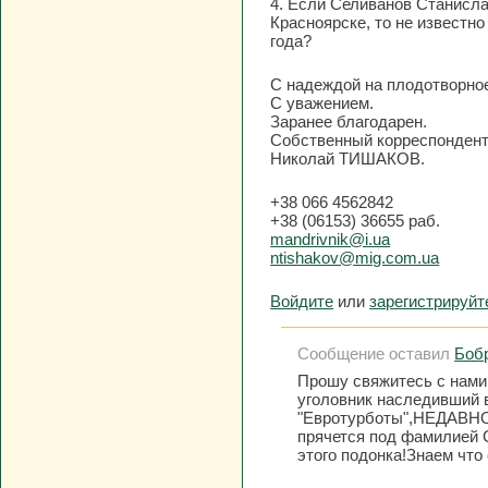
4. Если Селиванов Станисла
Красноярске, то не известно
года?
С надеждой на плодотворное
С уважением.
Заранее благодарен.
Cобственный корреспондент 
Николай ТИШАКОВ.
+38 066 4562842
+38 (06153) 36655 раб.
mandrivnik@i.ua
ntishakov@mig.com.ua
Войдите
или
зарегистрируйт
Сообщение оставил
Бобр
Прошу свяжитесь с нами
уголовник наследивший 
"Евротурботы",НЕДАВН
прячется под фамилией 
этого подонка!Знаем что 