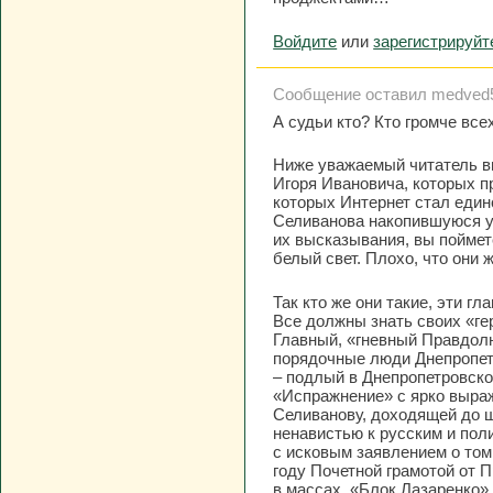
Войдите
или
зарегистрируйт
Сообщение оставил medved55
А судьи кто? Кто громче все
Ниже уважаемый читатель вы
Игоря Ивановича, которых п
которых Интернет стал един
Селиванова накопившуюся у 
их высказывания, вы поймет
белый свет. Плохо, что они 
Так кто же они такие, эти г
Все должны знать своих «ге
Главный, «гневный Правдолю
порядочные люди Днепропет
– подлый в Днепропетровско
«Испражнение» с ярко выраж
Селиванову, доходящей до 
ненавистью к русским и пол
с исковым заявлением о том
году Почетной грамотой от 
в массах, «Блок Лазаренко» 