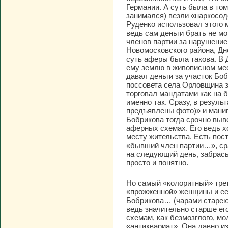
Германии. А суть была в то
занимался) везли «наркосод
Руденко использовал этого 
ведь сам деньги брать не мо
членов партии за нарушение
Новомосковского района, Дн
суть аферы была такова. В 
ему землю в живописном мест
давал деньги за участок Бо
поссовета села Орловщина з
торговал мандатами как на б
именно так. Сразу, в резул
предъявлены фото)» и мани
Бобрикова тогда срочно выве
аферных схемах. Его ведь х
месту жительства. Есть пос
«бывший член партии…», сра
на следующий день, забрасы
просто и понятно.
Но самый «колоритный» трет
«прожженной» женщины и ее
Бобрикова… (чарами стареющ
ведь значительно старше ег
схемам, как безмозглого, мо
«антиквариат». Она давно и