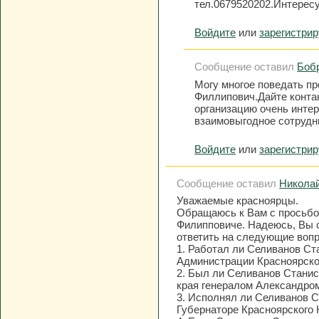
тел.0679520202.Интерес
Войдите
или
зарегистри
Сообщение оставил
Бобр
Могу многое поведать п
Филлипович.Дайте конта
организацию очень интер
взаимовыгодное сотрудн
Войдите
или
зарегистри
Сообщение оставил
Никола
Уважаемые красноярцы.
Обращаюсь к Вам с просьбо
Филипповиче. Надеюсь, Вы 
ответить на следующие воп
1. Работал ли Селиванов Ста
Администрации Красноярског
2. Был ли Селиванов Станис
края генералом Александро
3. Исполнял ли Селиванов С
Губернаторе Красноярского 