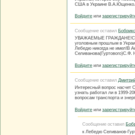
США в Украине В.А.Ющенко
Войдите
или
зарегистрируйт
Сообщение оставил
Бобрико
УВАЖАЕМЫЕ ГРАЖДАНЕ!Селив
уголовным прошлым в Украи
Лебедю никогда не имел!В А
Селиванова(Гуртового)С.Ф
Войдите
или
зарегистрируйт
Сообщение оставил
Дмитри
Интересный вопрос насчет 
узнать работал ли в 1999-20
вопросам транспорта и энер
Войдите
или
зарегистрируйт
Сообщение оставил
Бобр
к Лебедю Селиванов-Гур