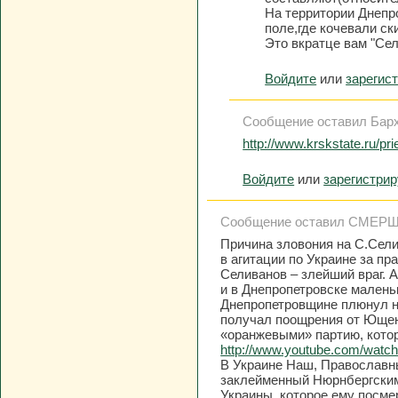
На территории Днепр
поле,где кочевали ск
Это вкратце вам "Сел
Войдите
или
зарегис
Сообщение оставил Барха
http://www.krskstate.ru/pr
Войдите
или
зарегистри
Сообщение оставил СМЕРШ, 2
Причина зловония на С.Сели
в агитации по Украине за п
Селиванов – злейший враг. А
и в Днепропетровске мале
Днепропетровщине плюнул н
получал поощрения от Ющенк
«оранжевыми» партию, котор
http://www.youtube.com/wat
В Украине Наш, Православн
заклейменный Нюрнбергским
Украины, которое ему посме