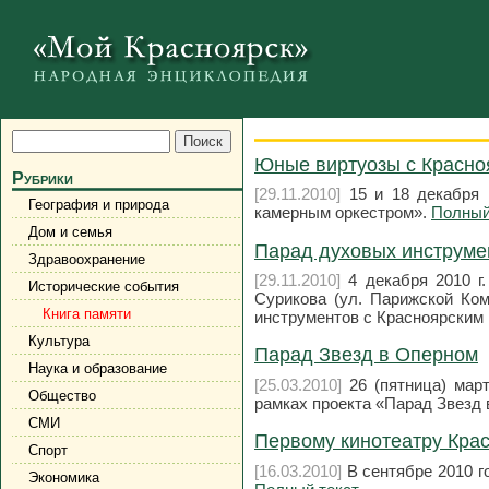
Юные виртуозы с Красно
Рубрики
[29.11.2010]
15 и 18 декабря 
География и природа
камерным оркестром».
Полный
Дом и семья
Парад духовых инструме
Здравоохранение
[29.11.2010]
4 декабря 2010 г.
Исторические события
Сурикова (ул. Парижской Ком
Книга памяти
инструментов с Красноярским
Культура
Парад Звезд в Оперном
Наука и образование
[25.03.2010]
26 (пятница) март
Общество
рамках проекта «Парад Звезд
СМИ
Первому кинотеатру Крас
Спорт
[16.03.2010]
В сентябре 2010 г
Экономика