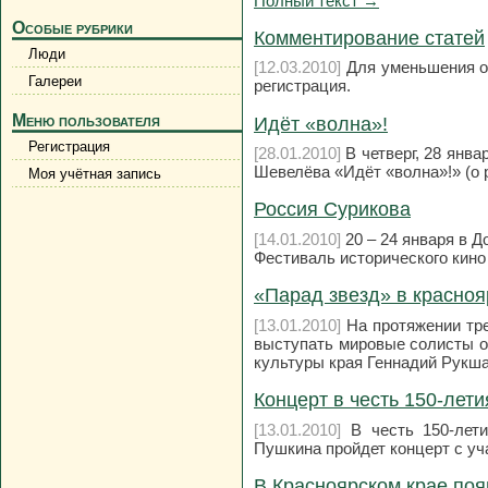
Полный текст →
Особые рубрики
Комментирование статей
Люди
[12.03.2010]
Для уменьшения об
Галереи
регистрация.
Меню пользователя
Идёт «волна»!
Регистрация
[28.01.2010]
В четверг, 28 янв
Шевелёва «Идёт «волна»!» (о 
Моя учётная запись
Россия Сурикова
[14.01.2010]
20 – 24 января в Д
Фестиваль исторического кино
«Парад звезд» в красноя
[13.01.2010]
На протяжении тре
выступать мировые солисты о
культуры края Геннадий Рукш
Концерт в честь 150-лет
[13.01.2010]
В честь 150-лети
Пушкина пройдет концерт с уч
В Красноярском крае поя